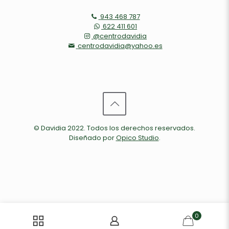
943 468 787
622 411 601
@centrodavidia
centrodavidia@yahoo.es
© Davidia 2022. Todos los derechos reservados.
Diseñado por
Opico Studio
.
0
Aviso Legal
Política de Privacidad
Política de Cookies
Configuración de Cookies